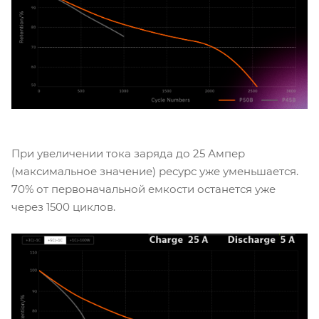
При увеличении тока заряда до 25 Ампер
(максимальное значение) ресурс уже уменьшается.
70% от первоначальной емкости останется уже
через 1500 циклов.