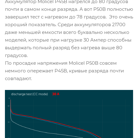
Аккумулятор Molicel P45B нагрелся до 80 градусов
почти в самом конце разряда. А вот P50B полностью
завершил тест с нагревом до 78 градусов. Это очень
хороший показатель. Среди аккумуляторов 21700
даже меньшей емкости всего буквально несколько
моделей, которые при нагрузке 30 Ампер способны
выдержать полный разряд без нагрева выше 80
градусов.
По просадке напряжения Molicel P50B совсем
немного опережает P45B, кривые разряда почти
совпадают.