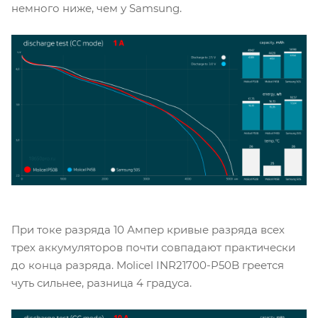
немного ниже, чем у Samsung.
При токе разряда 10 Ампер кривые разряда всех
трех аккумуляторов почти совпадают практически
до конца разряда. Molicel INR21700-P50B греется
чуть сильнее, разница 4 градуса.