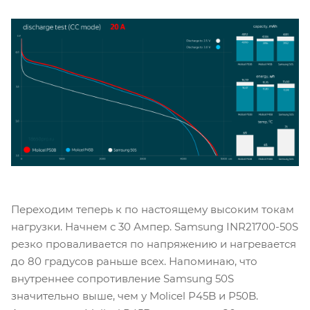
Переходим теперь к по настоящему высоким токам
нагрузки. Начнем с 30 Ампер. Samsung INR21700-50S
резко проваливается по напряжению и нагревается
до 80 градусов раньше всех. Напоминаю, что
внутреннее сопротивление Samsung 50S
значительно выше, чем у Molicel P45B и P50B.