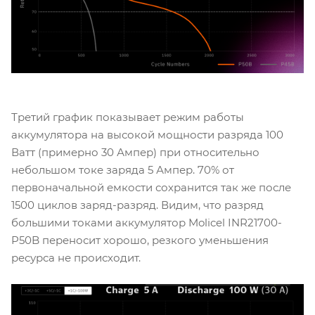
Третий график показывает режим работы
аккумулятора на высокой мощности разряда 100
Ватт (примерно 30 Ампер) при относительно
небольшом токе заряда 5 Ампер. 70% от
первоначальной емкости сохранится так же после
1500 циклов заряд-разряд. Видим, что разряд
большими токами аккумулятор Molicel INR21700-
P50B переносит хорошо, резкого уменьшения
ресурса не происходит.