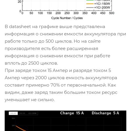
В datasheet на графике выше представлена
информация о снижении емкости аккумулятора при
работе только до 500 циклов. Но на сайте
производителя есть более расширенная
информация о снижении емкости при работе
вплоть до 2500 циклов.
При заряде током 15 Ампер и разряде током 5
Ампер через 2000 циклов емкость аккумулятора
составит примерно 70% от первоначальной. Как
видим, даже заряд таким большим током ресурс
уменьшает не сильно.