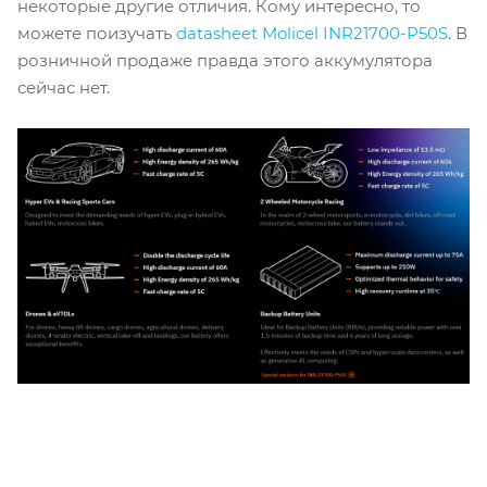
некоторые другие отличия. Кому интересно, то
можете поизучать
datasheet
Molicel INR21700-P50S
. В
розничной продаже правда этого аккумулятора
сейчас нет.