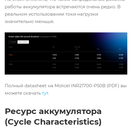
работы аккумулятора встречаются очень редко. В
реальном использовании токи нагрузки
значительно меньше.
Полный datasheet на Molicel INR21700-P50B (PDF) вы
можете скачать
тут
.
Ресурс аккумулятора
(Cycle Characteristics)