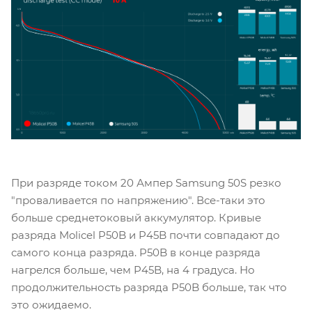
При разряде током 20 Ампер Samsung 50S резко
"проваливается по напряжению". Все-таки это
больше среднетоковый аккумулятор. Кривые
разряда Molicel P50B и P45B почти совпадают до
самого конца разряда. P50B в конце разряда
нагрелся больше, чем P45B, на 4 градуса. Но
продолжительность разряда P50B больше, так что
это ожидаемо.