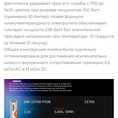
фактически удваивает срок его службы с 700 до
1400 циклов при разряде мощностью 100 Ватт
(примерно 30 Ампер). Новая формула
низкотемпературного электролита обеспечивает
пиковую мощность 238 Ватт без значительной
просадки напряжения при температуре -10 градусов
(в течение 10 секунд).
Общая конструкция ячейки была тщательно
оптимизирована для достижения исключительно
низкого внутреннего сопротивления примерно 6,5
мОм AC и 13 мОм DC.