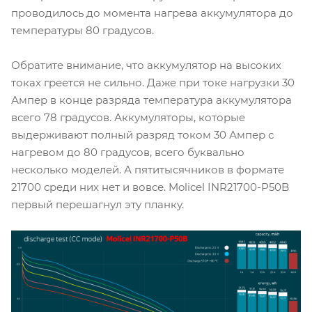
проводилось до момента нагрева аккумулятора до
температуры 80 градусов.
Обратите внимание, что аккумулятор на высоких
токах греется не сильно. Даже при токе нагрузки 30
Ампер в конце разряда температура аккумулятора
всего 78 градусов. Аккумуляторы, которые
выдерживают полный разряд током 30 Ампер с
нагревом до 80 градусов, всего буквально
несколько моделей. А пятитысячников в формате
21700 среди них нет и вовсе. Molicel INR21700-P50B
первый перешагнул эту планку.