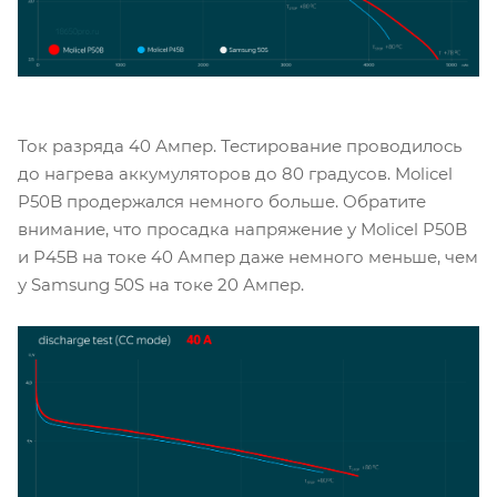
Ток разряда 40 Ампер. Тестирование проводилось
до нагрева аккумуляторов до 80 градусов. Molicel
P50B продержался немного больше. Обратите
внимание, что просадка напряжение у Molicel P50B
и P45B на токе 40 Ампер даже немного меньше, чем
у Samsung 50S на токе 20 Ампер.