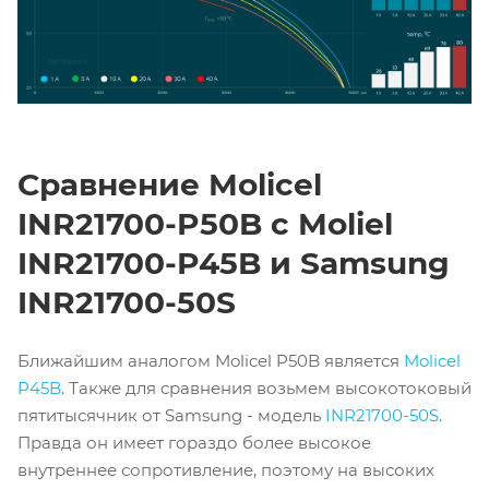
Сравнение Molicel
INR21700-P50B с Moliel
INR21700-P45B и Samsung
INR21700-50S
Ближайшим аналогом Molicel P50B является
Molicel
P45B
. Также для сравнения возьмем высокотоковый
пятитысячник от Samsung - модель
INR21700-50S
.
Правда он имеет гораздо более высокое
внутреннее сопротивление, поэтому на высоких