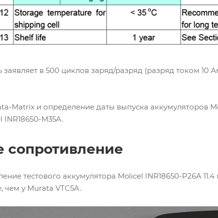
 заявляет в 500 циклов заряд/разряд (разряд током 10 
a-Matrix и определение даты выпуска аккумуляторов Mo
l INR18650-M35A.
е сопротивление
ение тестового аккумулятора Molicel INR18650-P26A 11.4
, чем у Murata VTC5A.