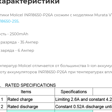
характеристики
ики Molicel INR18650-P26A схожим с моделями Murata V
18650-25S
.
сть - 2500mAh
разряда - 35 Ампер
заряда - 6 Ампер
ератур Molicel отличается от большинства li-ion аккуму
оту аккумуляторов INR18650-P26A при температурах впло