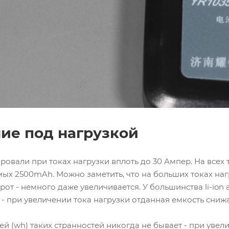
ие под нагрузкой
ровали при токах нагрузки вплоть до 30 Ампер. На всех 
х 2500mAh. Можно заметить, что на больших токах нагр
орот - немного даже увеличивается. У большинства li-io
- при увеличении тока нагрузки отданная емкость сниж
ей (wh) таких странностей никогда не бывает - при увел