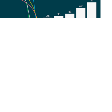
логами
 INR18650-P26A с "одноклассниками" - Murata VTC5,
ы для Samsung 25S второй ревизии (v2) и Murata
дель с соответствующей сферой применения, то и