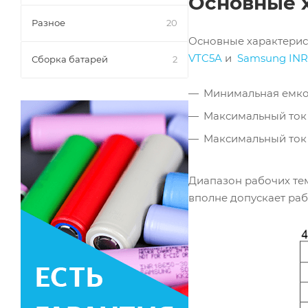
Основные 
Разное
20
Основные характерист
VTC5A
и
Samsung INR
Сборка батарей
2
Минимальная емко
Максимальный ток 
Максимальный ток 
Диапазон рабочих темп
вполне допускает раб