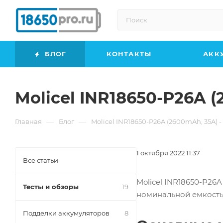
БЛОГ
КОНТАКТЫ
АКК
Molicel INR18650-P26A 
—
—
Главная
Блог
Molicel INR18650-P26A (2600mAh, 35A) 
1 октября 2022 11:37
Все статьи
Molicel INR18650-P26
Тесты и обзоры
19
номинальной емкость
Подделки аккумуляторов
8