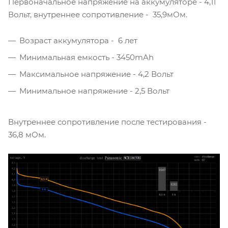
Первоначальное напряжение на аккумуляторе - 4,11
Вольт, внутреннее сопротивление - 35,9мОм.
Возраст аккумулятора - 6 лет
Минимальная емкость - 3450mAh
Максимальное напряжение - 4,2 Вольт
Минимальное напряжение - 2,5 Вольт
Внутреннее сопротивление после тестирования -
36,8 мОм.