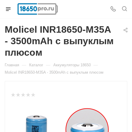
Molicel INR18650-M35A
- 3500mAh с выпуклым
плюсом
—
—
—
Главная
Каталог
Аккумуляторы 18650
Molicel INR18650-M35A - 3500mAh с выпуклым плюсом