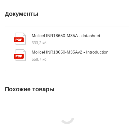
Документы
Molicel INR18650-M35A - datasheet
633,2 кб
Molicel INR18650-M35Av2 - Introduction
658,7 кб
Похожие товары